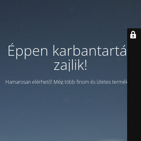
Éppen karbantartás
zajlik!
Hamarosan elérhető! Még több finom és ízletes termékkel!