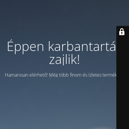
Éppen karbantartás
zajlik!
Hamarosan elérhető! Még több finom és ízletes termékkel!