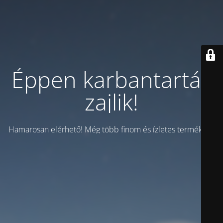
Éppen karbantartás
zajlik!
Hamarosan elérhető! Még több finom és ízletes termékkel!